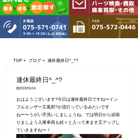
TOP
+
ブログ
+ 連休最終日^_^?
連休最終日^_^?
2019/01/14
おはようございます?今日は連休最終日ですね〜イン
フルエンザー又風邪?が流行っているみたいです
ね〜〜うがい手洗いしましょうね。では明日から頑張
りましよう入庫車両も続々と入って来ます又アップし
ていきますね〜！